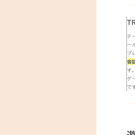
T
テ
ー
プ
会
す
ゲ
で