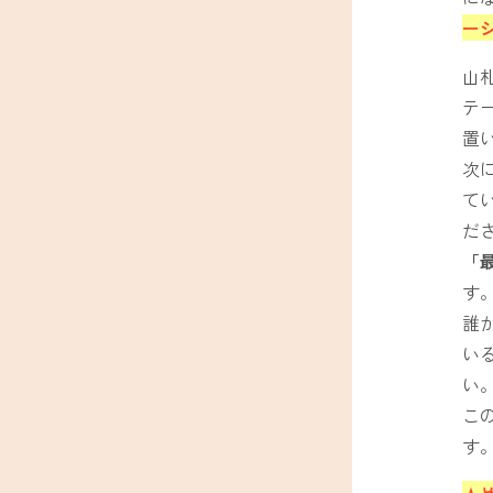
ー
山
テ
置
次
て
だ
「
す
誰
い
い
こ
す