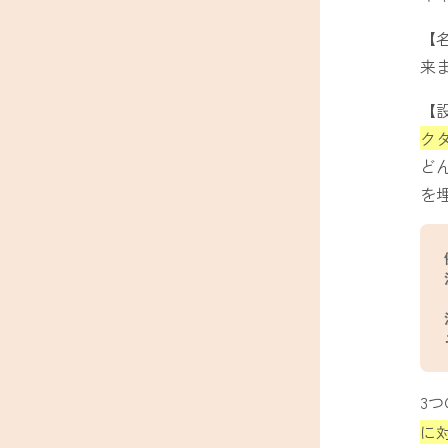
【
来
【
ク
ど
を
3
に