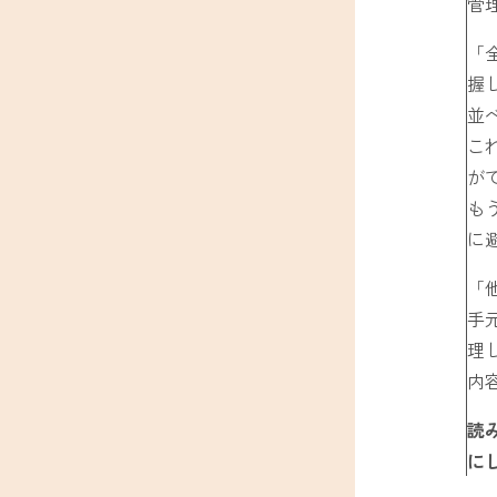
管
「
握
並
こ
が
も
に
「
手
理
内
読
に