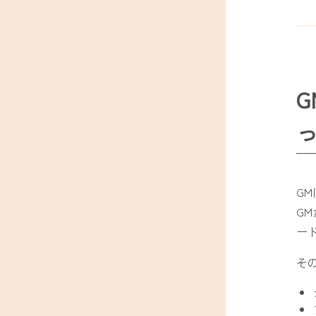
G
G
ー
そ