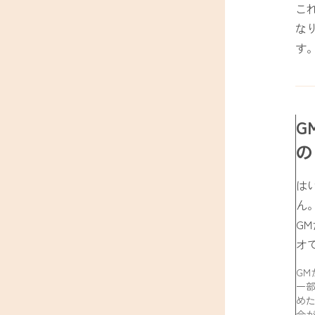
こ
な
す
G
の
は
ん
G
オ
G
一
め
合