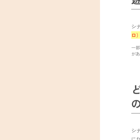
シ
ロ
一部
があ
シ
に