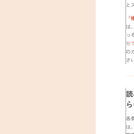
と
「
は
っ
せ
の
さ
読
ら
各
は