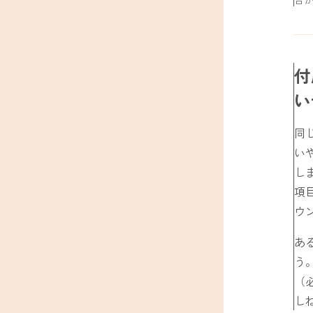
付
い
同
い
し
項
ウ
あ
う
（
し