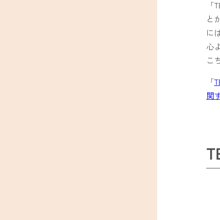
「T
と
に
心
こ
「
関
T