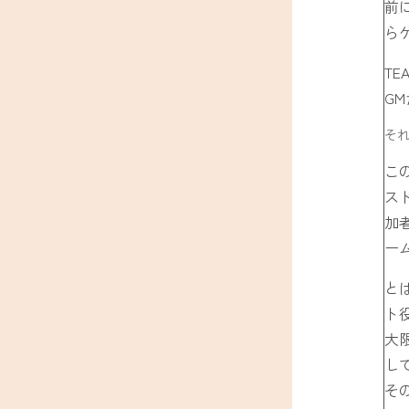
前
ら
TE
G
そ
こ
ス
加
ー
と
ト
大
し
そ