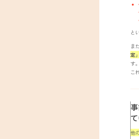
と
ま
定
す
こ
事
て
他