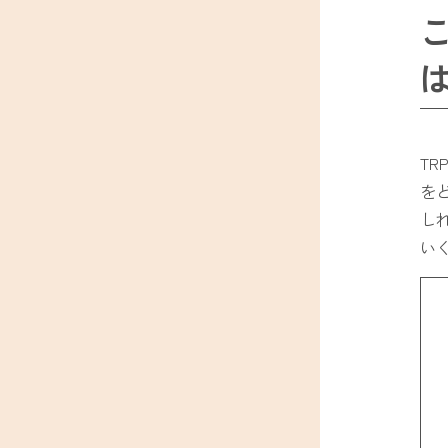
T
を
し
い