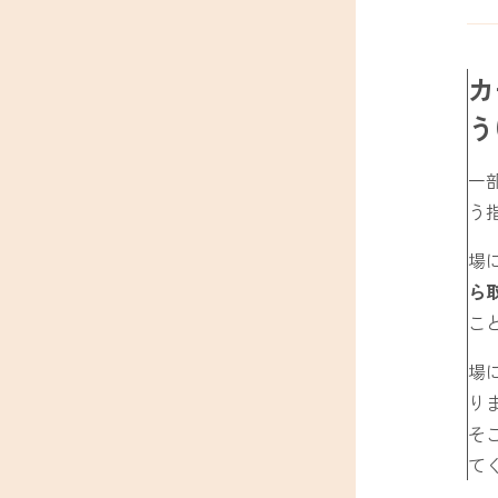
カ
う
一
う
場
ら
こ
場
り
そ
て