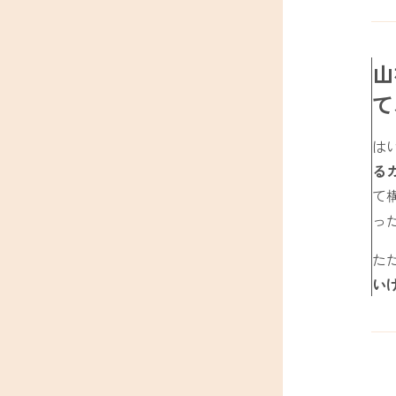
山
て
は
る
て
っ
た
い