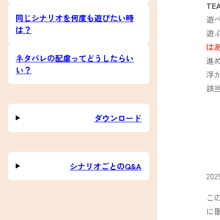
TE
同じシナリオを何度も遊びたい時
遊
は？
遊
は
ネタバレの配慮ってどうしたらい
進
い？
浮
該
ダウンロード
シナリオごとのQ&A
2025
この
に