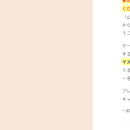
★
く
（
か
う
ゲ
す
マ
り
ー
プ
キ
一部