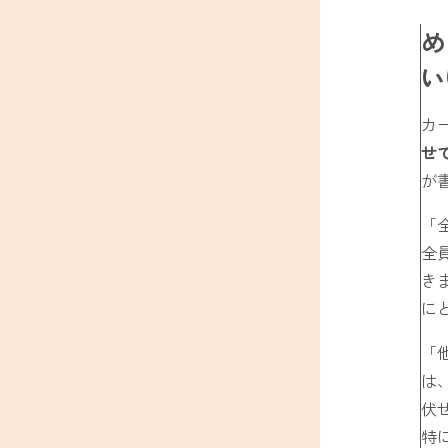
め
い
カ
せ
が
「
全
き
に
「
は
伏
特