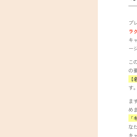
プ
ラ
キ
ー
こ
の
【
す
ま
め
「
な
キ